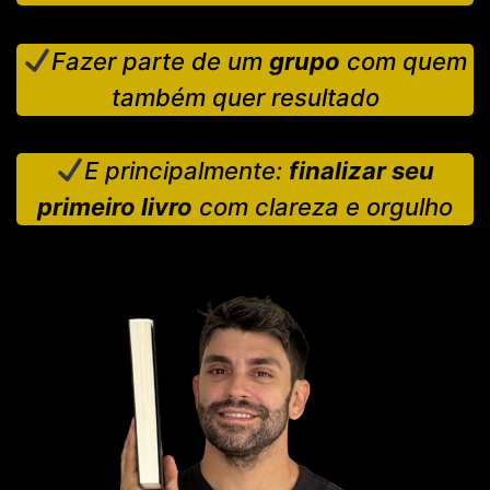
Fazer parte de um
grupo
com quem
também quer resultado
E principalmente:
finalizar seu
primeiro livro
com clareza e orgulho