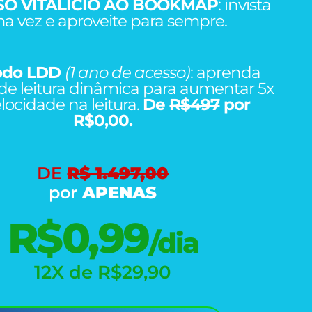
O VITALÍCIO AO BOOKMAP
: invista
a vez e aproveite para sempre.
odo LDD
(1 ano de acesso)
: aprenda
 de leitura dinâmica para aumentar 5x
locidade na leitura.
De
R$497
por
R$0,00.
DE
R$ 1.497,00
por
APENAS
R$0,99
/dia
12X de R$29,90