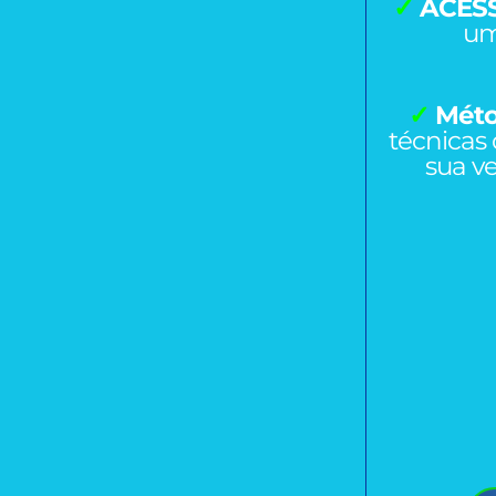
✓
ACESS
um
✓
Mét
técnicas
sua ve