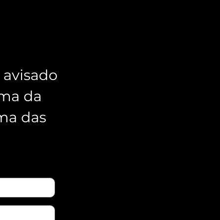
 avisado
rma da
ma das