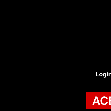
Logi
AC