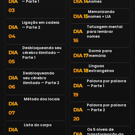
DIA
DIA 14
— Parte 1
nomes
03
Memorizando
DIA 15
nomes + LIA
Ligação em cadeia
DIA
Tatuagem mental
— Parte 2
DIA
para lembrar
04
nomes
16
Desbloqueando seu
Dormir para
DIA
cérebro ilimitado —
DIA 17
memória
Parte 1
05
Línguas
DIA 18
estrangeiras
Desbloqueando
DIA
seu cérebro
Palavra por palavra
ilimitado — Parte 2
DIA
— Parte 1
06
19
Método dos locais
DIA
Palavra por palavra
DIA
— Parte 2
07
20
Lista do corpo
DIA
Os 5 níveis de
DIA
transformação da