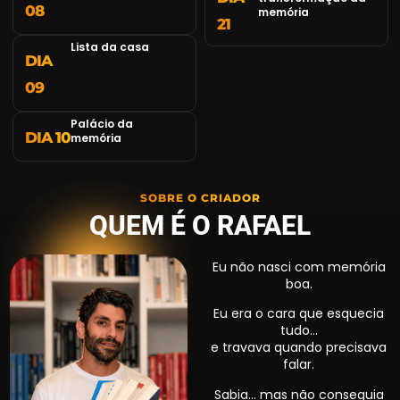
08
memória
21
Lista da casa
DIA
09
Palácio da
DIA 10
memória
SOBRE O CRIADOR
QUEM É O RAFAEL
Eu não nasci com memória
boa.
Eu era o cara que esquecia
tudo…
e travava quando precisava
falar.
Sabia… mas não conseguia