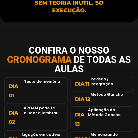
SEM TEORIA INÚTIL. SÓ
EXECUÇÃO.
CONFIRA O NOSSO
CRONOGRAMA
DE TODAS AS
AULAS
Revisão /
Teste de memória
DIA 11
integração
DIA
Método Gancho
01
DIA 12
APOAM pode te
Aplicação do
DIA
ajudar a lembrar
DIA
Método Gancho
02
13
Ligação em cadeia
Memorizando